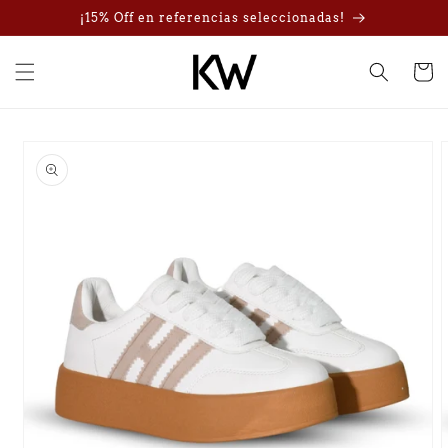
Ir
¡15% Off en referencias seleccionadas!
directamente
al contenido
Carrito
Ir
directamente
a la
información
del producto