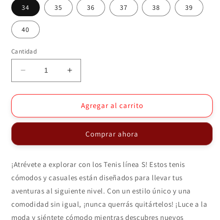
34
35
36
37
38
39
40
Cantidad
Reducir
Aumentar
cantidad
cantidad
para
para
Tenis
Tenis
Agregar al carrito
S04
S04
Comprar ahora
¡Atrévete a explorar con los Tenis línea S! Estos tenis
cómodos y casuales están diseñados para llevar tus
aventuras al siguiente nivel. Con un estilo único y una
comodidad sin igual, ¡nunca querrás quitártelos! ¡Luce a la
moda y siéntete cómodo mientras descubres nuevos