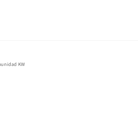
habitual
omunidad KW