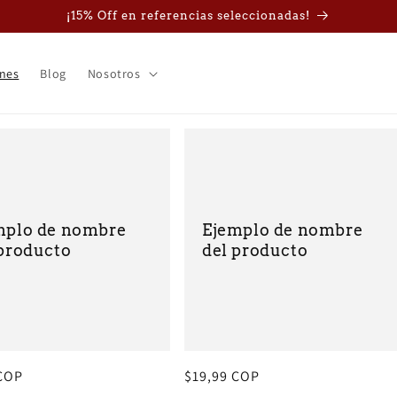
¡15% Off en referencias seleccionadas!
nes
Blog
Nosotros
mplo de nombre
Ejemplo de nombre
 producto
del producto
 COP
Precio
$19,99 COP