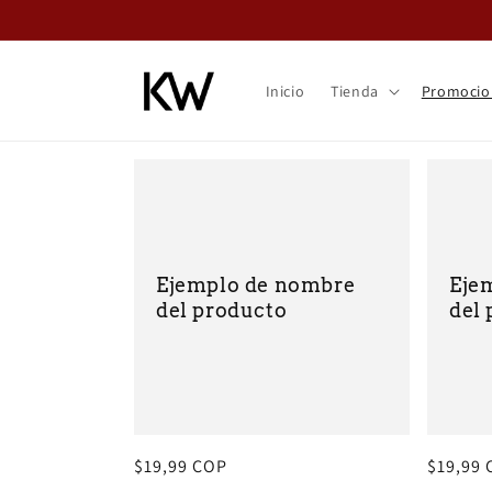
Ir
directamente
al contenido
Inicio
Tienda
Promocio
Ejemplo de nombre
Eje
del producto
del
Precio
$19,99 COP
Precio
$19,99