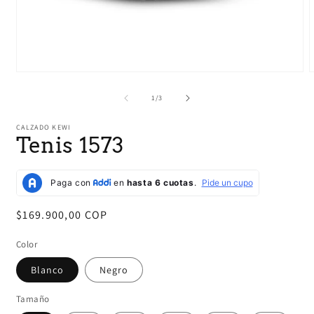
Abrir
A
elemento
e
multimedia
m
de
1
/
3
1
2
en
e
CALZADO KEWI
una
u
Tenis 1573
ventana
v
modal
m
Precio
$169.900,00 COP
habitual
Color
Blanco
Negro
Tamaño