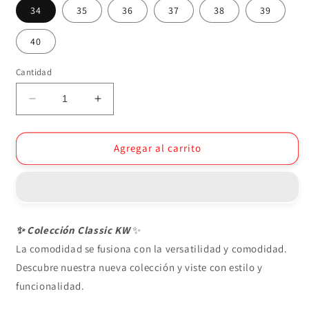
34
35
36
37
38
39
40
Cantidad
Reducir
Aumentar
cantidad
cantidad
para
para
Tenis
Tenis
Agregar al carrito
1573
1573
✨
Colección Classic KW
✨
La comodidad se fusiona con la versatilidad y comodidad.
Descubre nuestra nueva colección y viste con estilo y
funcionalidad.