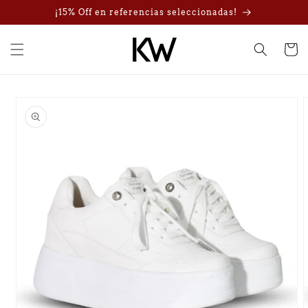
Ir
¡15% Off en referencias seleccionadas!
directamente
al contenido
Carrito
Ir
directamente
a la
información
del producto