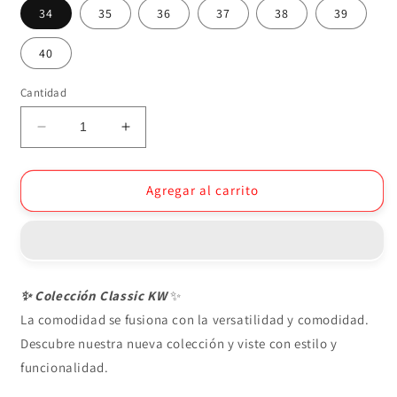
34
35
36
37
38
39
40
Cantidad
Reducir
Aumentar
cantidad
cantidad
para
para
Tenis
Tenis
Agregar al carrito
1555
1555
✨
Colección Classic KW
✨
La comodidad se fusiona con la versatilidad y comodidad.
Descubre nuestra nueva colección y viste con estilo y
funcionalidad.