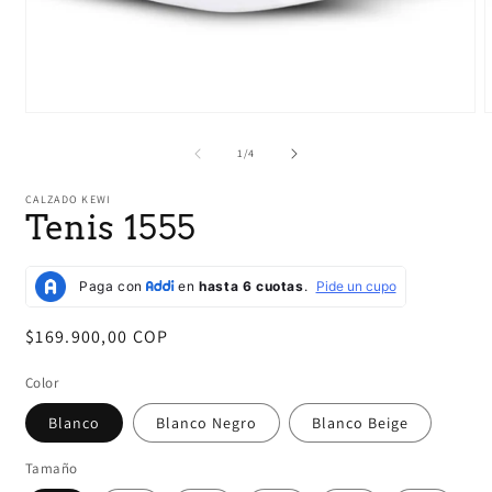
Abrir
A
elemento
e
multimedia
m
de
1
/
4
1
2
en
e
CALZADO KEWI
una
u
Tenis 1555
ventana
v
modal
m
Precio
$169.900,00 COP
habitual
Color
Blanco
Blanco Negro
Blanco Beige
Tamaño