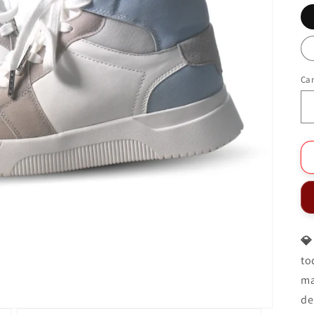
Ca
💎 
to
ma
de