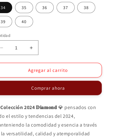
34
35
36
37
38
39
40
ntidad
Reducir
Aumentar
cantidad
cantidad
para
para
Botines
Botines
Agregar al carrito
1537
1537
Comprar ahora
Colección 2024 𝐃𝐢𝐚𝐦𝐨𝐧𝐝
💎 pensados ​​con
do el estilo y tendencias del 2024,
nteniendo la comodidad y esencia a través
 la versatilidad, calidad y atemporalidad