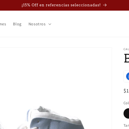
¡15% Off en referencias seleccionadas!
nes
Blog
Nosotros
CA
Pr
$
ha
Col
Ta