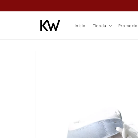
Ir
directamente
al contenido
Inicio
Tienda
Promocio
Ir
directamente
a la
información
del producto